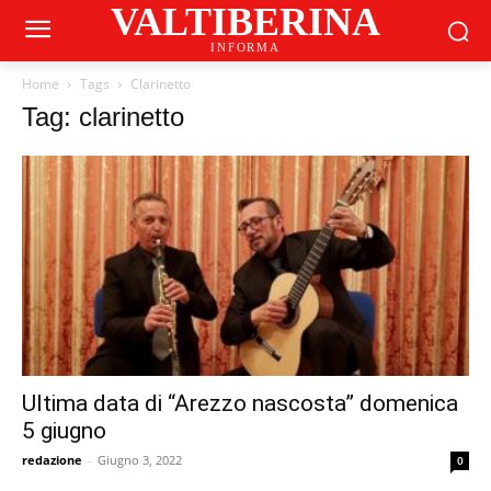
VALTIBERINA
INFORMA
Home
Tags
Clarinetto
Tag: clarinetto
Ultima data di “Arezzo nascosta” domenica
5 giugno
redazione
-
Giugno 3, 2022
0