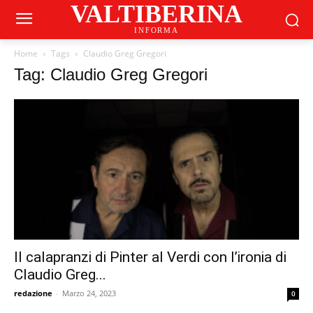
VALTIBERINA
INFORMA
Home
Tags
Claudio Greg Gregori
Tag: Claudio Greg Gregori
Il calapranzi di Pinter al Verdi con l’ironia di
Claudio Greg...
redazione
-
Marzo 24, 2023
0