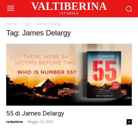
VALTIBERINA
INFORMA
Home
Tags
James Delargy
Tag: James Delargy
55 di James Delargy
redazione
-
Maggio 12, 2023
0