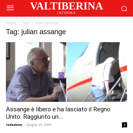
VALTIBERINA
INFORMA
Home
Tags
Julian assange
Tag: julian assange
Assange è libero e ha lasciato il Regno
Unito. Raggiunto un...
redazione
-
Giugno 25, 2024
0