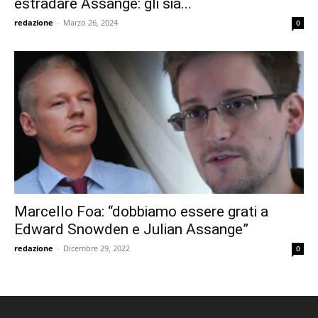
estradare Assange: gli sia...
redazione
-
Marzo 26, 2024
0
Marcello Foa: “dobbiamo essere grati a
Edward Snowden e Julian Assange”
redazione
-
Dicembre 29, 2022
0